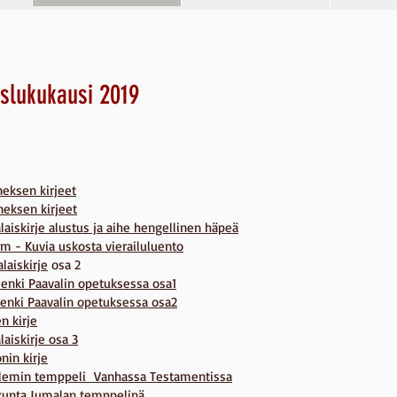
slukukausi 2019
eksen kirjeet
neksen kirjeet
aiskirje alustus ja aihe hengellinen häpeä
m - Kuvia uskosta vierailuluento
laiskirje
osa 2
enki Paavalin opetuksessa osa1
enki Paavalin opetuksessa osa2
n kirje
aiskirje osa 3
nin kirje
alemin temppeli Vanhassa Testamentissa
kunta Jumalan temppelinä