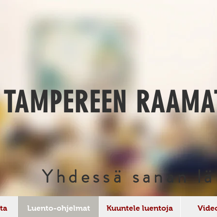
TAMPEREEN RAAMA
Yhdessä sanan lä
ta
Luento-ohjelmat
Kuuntele luentoja
Vide