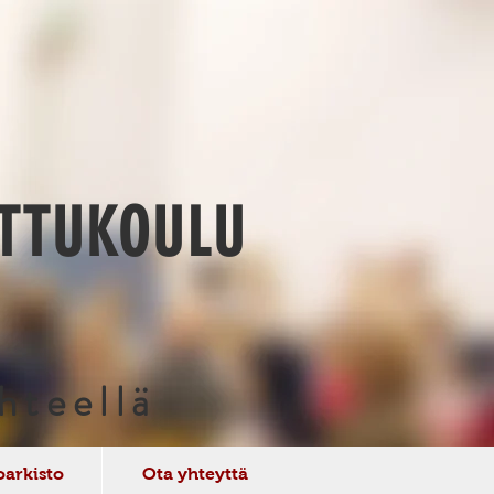
TTUKOULU
hteellä
oarkisto
Ota yhteyttä