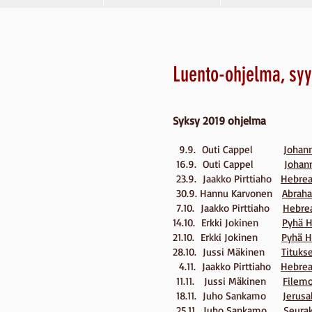
Luento-ohjelma, syy
Syksy 2019 ohjelma
9.9. Outi Cappel
Johann
16.9. Outi Cappel
Johan
23.9. Jaakko Pirttiaho
Hebreal
30.9. Hannu Karvonen
Abraha
7.10. Jaakko Pirttiaho
Hebrea
14.10. Erkki Jokinen
Pyhä H
21.10. Erkki Jokinen
Pyhä H
28.10. Jussi Mäkinen
Titukse
4.11. Jaakko Pirttiaho
Hebreal
11.11. Jussi Mäkinen
Filemo
18.11. Juho Sankamo
Jerus
25.11. Juho Sankamo
Seura