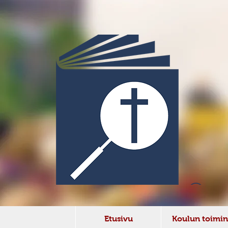
Etusivu
Koulun toimin